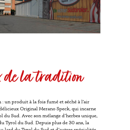
 de la tradition
 : un produit à la fois fumé et séché à l’air
e délicieux Original Merano Speck, qui incarne
yrol du Sud. Avec son mélange d’herbes unique,
 du Tyrol du Sud. Depuis plus de 30 ans, la
u lard du Tyrol du Sud et d’autres spécialités